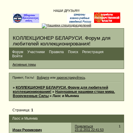
НАШИ ДРУЗЬЯ!!!
КОЛЛЕКЦИОНЕР БЕЛАРУСИ. Форум для
любителей коллекционирования!
Форум
Участники
Правила
Поиск
Регистрация
Войти
Активные темы
Привет, Гость!
Войдите
или
зарегистрируйтесь
.
»
КОЛЛЕКЦИОНЕР БЕЛАРУСИ. Форум для любителей
коллекционирования!
»
Нарукавные нашивки стран мира.
Вооруженные Силы
»
Лаос и Мьянма
Страница:
1
Лаос и Мьянма
Поделиться
1
Иоан Рюрикович
23.11.2011 22:41:53