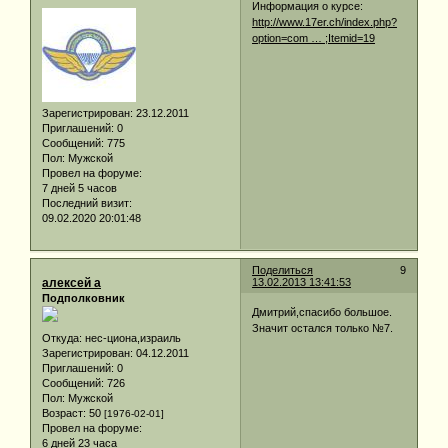
Информация о курсе:
http://www.17er.ch/index.php?
option=com … ;Itemid=19
Зарегистрирован
: 23.12.2011
Приглашений:
0
Сообщений:
775
Пол:
Мужской
Провел на форуме:
7 дней 5 часов
Последний визит:
09.02.2020 20:01:48
Поделиться
9
алексей а
13.02.2013 13:41:53
Подполковник
Дмитрий,спасибо большое.
Значит остался только №7.
Откуда:
нес-циона,израиль
Зарегистрирован
: 04.12.2011
Приглашений:
0
Сообщений:
726
Пол:
Мужской
Возраст:
50
[1976-02-01]
Провел на форуме:
6 дней 23 часа