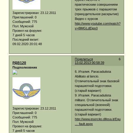
практическим совершением
трех прыжков с парашютом
Зарегистрирован
: 23.12.2011
(принудительное раскрытие)
Приглашений:
0
Видео с курсов
Сообщений:
775
http://www.youtube.com/watch?
Пол:
Мужской
v=8lMGLdEjgs0
Провел на форуме:
7 дней 5 часов
Последний визит:
09.02.2020 20:01:48
Поделиться
6
РДВ120
13.02.2013 00:58:39
Подполковник
6. Италия. Paracadutista
Abilitato al lancio.
Отличительный знак базовой
парашютной подготовки.
(старый вариант)
9. Италия. Paracadutista
militare. Отличительный знак
специальной (военной)
Зарегистрирован
: 23.12.2011
парашютной подготовки.
Приглашений:
0
(старый вариант)
Сообщений:
775
http://www.esercito.difesa.it/Equipaggi
Пол:
Мужской
… fault.aspx
Провел на форуме:
7 дней 5 часов