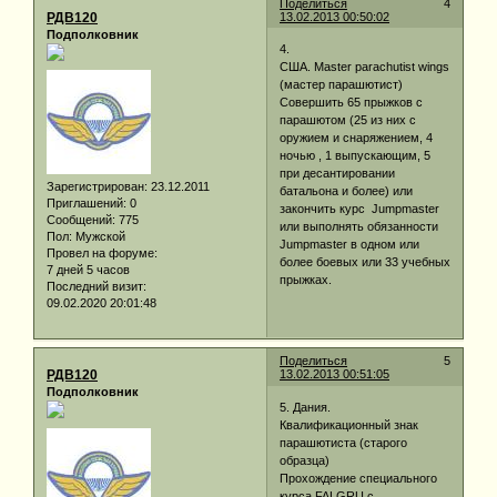
Поделиться
4
РДВ120
13.02.2013 00:50:02
Подполковник
4.
США. Master parachutist wings
(мастер парашютиcт)
Совершить 65 прыжков с
парашютом (25 из них с
оружием и снаряжением, 4
ночью , 1 выпускающим, 5
при десантировании
Зарегистрирован
: 23.12.2011
батальона и более) или
Приглашений:
0
закончить курс Jumpmaster
Сообщений:
775
или выполнять обязанности
Пол:
Мужской
Jumpmaster в одном или
Провел на форуме:
более боевых или 33 учебных
7 дней 5 часов
прыжках.
Последний визит:
09.02.2020 20:01:48
Поделиться
5
РДВ120
13.02.2013 00:51:05
Подполковник
5. Дания.
Квалификационный знак
парашютиста (старого
образца)
Прохождение специального
курса FALGRU с