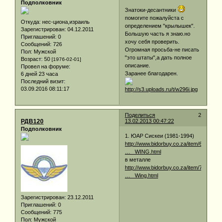
Подполковник
Знатоки-десантники
помогите пожалуйста с
Откуда:
нес-циона,израиль
определением "крылышек".
Зарегистрирован
: 04.12.2011
Большую часть я знаю.но
Приглашений:
0
хочу себя проверить.
Сообщений:
726
Огромная просьба-не писать
Пол:
Мужской
"это штаты",а дать полное
Возраст:
50
[1976-02-01]
описание.
Провел на форуме:
Заранее благодарен.
6 дней 23 часа
Последний визит:
03.09.2016 08:11:17
Поделиться
2
РДВ120
13.02.2013 00:47:22
Подполковник
1. ЮАР Сискеи (1981-1994)
http://www.bidorbuy.co.za/item/6097017
… _WING.html
в металле
http://www.bidorbuy.co.za/item/7816533
… _Wing.html
Зарегистрирован
: 23.12.2011
Приглашений:
0
Сообщений:
775
Пол:
Мужской