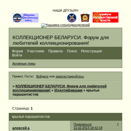
НАШИ ДРУЗЬЯ!!!
КОЛЛЕКЦИОНЕР БЕЛАРУСИ. Форум для
любителей коллекционирования!
Форум
Участники
Правила
Поиск
Регистрация
Войти
Активные темы
Привет, Гость!
Войдите
или
зарегистрируйтесь
.
»
КОЛЛЕКЦИОНЕР БЕЛАРУСИ. Форум для любителей
коллекционирования!
»
Идентификация
»
крылья
парашютистов
Страница:
1
крылья парашютистов
Поделиться
1
алексей а
11.02.2013 18:42:18