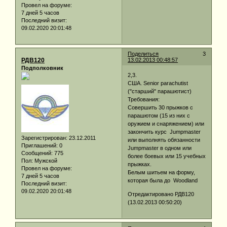
Провел на форуме:
7 дней 5 часов
Последний визит:
09.02.2020 20:01:48
Поделиться
3
РДВ120
13.02.2013 00:48:57
Подполковник
2,3.
США. Senior parachutist
("старший" парашютист)
Требования:
Совершить 30 прыжков с
парашютом (15 из них с
оружием и снаряжением) или
закончить курс Jumpmaster
Зарегистрирован
: 23.12.2011
или выполнять обязанности
Приглашений:
0
Jumpmaster в одном или
Сообщений:
775
более боевых или 15 учебных
Пол:
Мужской
прыжках.
Провел на форуме:
Белым шитьем на форму,
7 дней 5 часов
которая была до Woodland
Последний визит:
09.02.2020 20:01:48
Отредактировано РДВ120
(13.02.2013 00:50:20)