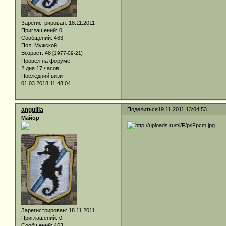
Зарегистрирован
: 18.11.2011
Приглашений:
0
Сообщений:
463
Пол:
Мужской
Возраст:
48
[1977-09-21]
Провел на форуме:
2 дня 17 часов
Последний визит:
01.03.2018 11:48:04
anguilla
Поделиться
19.11.2011 13:04:53
Майор
Зарегистрирован
: 18.11.2011
Приглашений:
0
Сообщений:
463