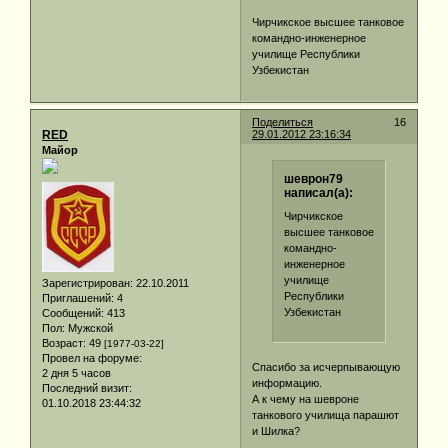
Чирчикское высшее танковое
командно-инженерное
училище Республики
Узбекистан
Поделиться
16
RED
29.01.2012 23:16:34
Майор
шеврон79
написал(а):
Чирчикское
высшее танковое
командно-
инженерное
училище
Зарегистрирован
: 22.10.2011
Республики
Приглашений:
4
Узбекистан
Сообщений:
413
Пол:
Мужской
Возраст:
49
[1977-03-22]
Провел на форуме:
Спасибо за исчерпывающую
2 дня 5 часов
информацию.
Последний визит:
А к чему на шевроне
01.10.2018 23:44:32
танкового училища парашют
и Шилка?