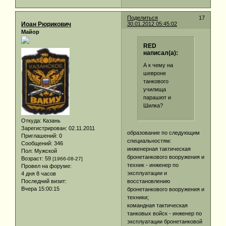
Поделиться
17
Иоан Рюрикович
30.01.2012 05:45:02
Майор
RED
написал(а):
А к чему на
шевроне
танкового
училища
парашют и
Шилка?
Откуда:
Казань
Зарегистрирован
: 02.11.2011
образование по следующим
Приглашений:
0
специальностям:
Сообщений:
346
инженерная тактическая
Пол:
Мужской
бронетанкового вооружения и
Возраст:
59
[1966-08-27]
техник - инженер по
Провел на форуме:
эксплуатации и
4 дня 8 часов
Последний визит:
восстановлению
Вчера 15:00:15
бронетанкового вооружения и
техники;
командная тактическая
танковых войск - инженер по
эксплуатации бронетанковой