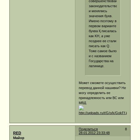
совершенствованием
законодательства
и менялись
значения букв.
Имено поэтому в
первом варианте
буква Қ писалась
как KH, а уже
позднее ее стали
писать как Q.
Тоже самое было
и с названием
Государства на
латинице.
Может сможете осуществить
перевод данной нашивки? Не
могу определить ее
принадлежность или ВС или
МВД.
Поделиться
8
RED
28.01.2012 23:33:48
Майор