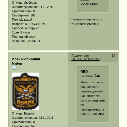
Откуда:
Люберцы
Узбекистана
Зарегистрирован
: 04.12.2011
Приглашений:
0
Сообщений:
191
Нашивка Чирчикского
Пол:
Мужской
Возраст:
51
танкового училища.
[1974-08-20]
Провел на форуме:
2 дня 2 часа
Последний визит:
07.08.2012 23:06:24
Поделиться
14
Иоан Рюрикович
29.01.2012 15:56:58
Майор
RED
написал(а):
Может сможете
осуществить
перевод данной
нашивки? Не
могу определить
ее
принадлежность
Откуда:
Казань
или ВС или МВД.
Зарегистрирован
: 02.11.2011
Приглашений:
0
Сообщений:
346