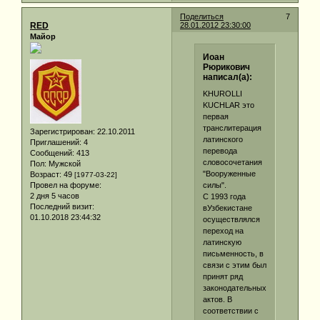
Поделиться
7
RED
28.01.2012 23:30:00
Майор
Иоан
Рюрикович
написал(а):
KHUROLLI
KUCHLAR это
первая
транслитерация
Зарегистрирован
: 22.10.2011
латинского
Приглашений:
4
перевода
Сообщений:
413
словосочетания
Пол:
Мужской
"Вооруженные
Возраст:
49
[1977-03-22]
силы".
Провел на форуме:
2 дня 5 часов
С 1993 года
Последний визит:
вУзбекистане
01.10.2018 23:44:32
осуществлялся
переход на
латинскую
письменность, в
связи с этим был
принят ряд
законодательных
актов. В
соответствии с