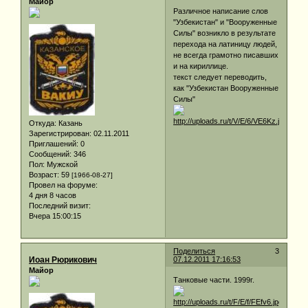
Майор
Различное написание слов
"Узбекистан" и "Вооруженные
Силы" возникло в результате
перехода на латиницу людей,
не всегда грамотно писавших
и на кириллице.
текст следует переводить,
как "Узбекистан Вооруженные
Силы"
Откуда:
Казань
Зарегистрирован
: 02.11.2011
Приглашений:
0
Сообщений:
346
Пол:
Мужской
Возраст:
59
[1966-08-27]
Провел на форуме:
4 дня 8 часов
Последний визит:
Вчера 15:00:15
Поделиться
3
Иоан Рюрикович
07.12.2011 17:16:53
Майор
Танковые части. 1999г.