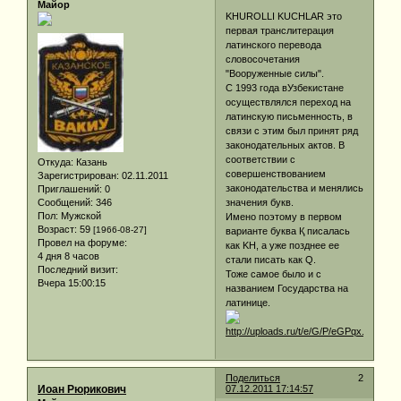
Майор
KHUROLLI KUCHLAR это
первая транслитерация
латинского перевода
словосочетания
"Вооруженные силы".
С 1993 года вУзбекистане
осуществлялся переход на
латинскую письменность, в
связи с этим был принят ряд
законодательных актов. В
соответствии с
Откуда:
Казань
совершенствованием
Зарегистрирован
: 02.11.2011
законодательства и менялись
Приглашений:
0
Сообщений:
346
значения букв.
Пол:
Мужской
Имено поэтому в первом
Возраст:
59
[1966-08-27]
варианте буква Қ писалась
Провел на форуме:
как KH, а уже позднее ее
4 дня 8 часов
стали писать как Q.
Последний визит:
Тоже самое было и с
Вчера 15:00:15
названием Государства на
латинице.
Поделиться
2
Иоан Рюрикович
07.12.2011 17:14:57