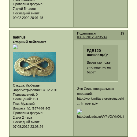
Провел на форуме:
7 дней 5 часов
Последний визит:
09.02.2020 20:01:48
Поделиться
19
bakhus
03.02.2012 20:35:47
Старший лейтенант
РДВ120
написал(а):
Вроде как тоже
училище, но на
берет
Откуда:
Люберцы
Это Силы специальных
Зарегистрирован
: 04.12.2011
операций:
Приглашений:
0
http://worldmilitary.org/ru/uzbekistan/
Сообщений:
191
… h_operaciy
Пол:
Мужской
Возраст:
51
[1974-08-20]
Провел на форуме:
2 дня 2 часа
Последний визит:
07.08.2012 23:06:24