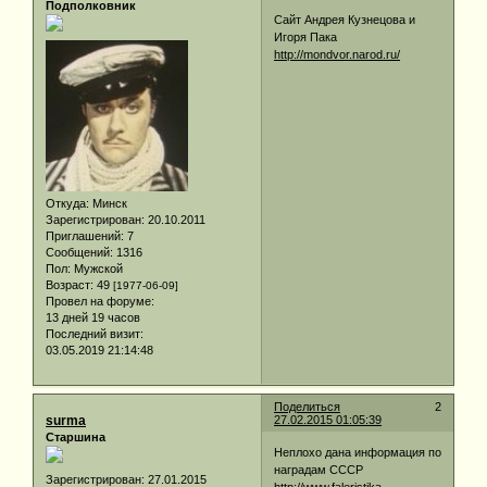
Подполковник
Сайт Андрея Кузнецова и
Игоря Пака
http://mondvor.narod.ru/
Откуда:
Минск
Зарегистрирован
: 20.10.2011
Приглашений:
7
Сообщений:
1316
Пол:
Мужской
Возраст:
49
[1977-06-09]
Провел на форуме:
13 дней 19 часов
Последний визит:
03.05.2019 21:14:48
Поделиться
2
surma
27.02.2015 01:05:39
Старшина
Неплохо дана информация по
наградам СССР
Зарегистрирован
: 27.01.2015
http://www.faleristika-