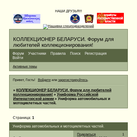
НАШИ ДРУЗЬЯ!!!
КОЛЛЕКЦИОНЕР БЕЛАРУСИ. Форум для
любителей коллекционирования!
Форум
Участники
Правила
Поиск
Регистрация
Войти
Активные темы
Привет, Гость!
Войдите
или
зарегистрируйтесь
.
»
КОЛЛЕКЦИОНЕР БЕЛАРУСИ. Форум для любителей
коллекционирования!
»
Униформа Российской
Императорской армии
»
Униформа автомобильных и
мотоциклетных частей.
Страница:
1
Униформа автомобильных и мотоциклетных частей.
Поделиться
1