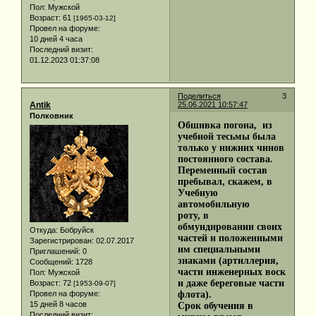
Пол:
Мужской
Возраст:
61
[1965-03-12]
Провел на форуме:
10 дней 4 часа
Последний визит:
01.12.2023 01:37:08
Поделиться
3
Antik
25.06.2021 10:57:47
Полковник
Обшивка погона, из
учебной тесьмы была
только у нижних чинов
постоянного состава.
Переменный состав
пребывал, скажем, в
Учебную
автомобильную
роту, в
обмундировании своих
Откуда:
Бобруйск
частей и положенными
Зарегистрирован
: 02.07.2017
им специальными
Приглашений:
0
знаками (артиллерия,
Сообщений:
1728
части инженерных воск
Пол:
Мужской
и даже береговые части
Возраст:
72
[1953-09-07]
Провел на форуме:
флота).
15 дней 8 часов
Срок обучения в
Последний визит: