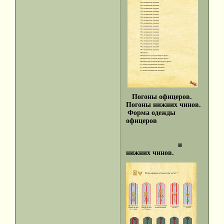
Погоны офицеров.
Погоны нижних чинов.
Форма одежды
офицеров
и
нижних чинов.