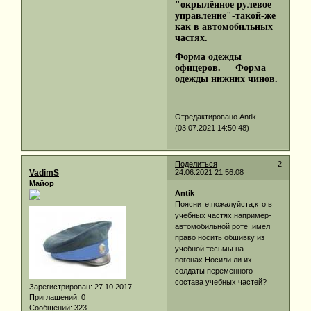
"окрылённое рулевое
управление"-такой-же
как в автомобильных
частях.
Форма одежды
офицеров.
Форма
одежды нижних чинов.
Отредактировано Antik
(03.07.2021 14:50:48)
Поделиться
2
VadimS
24.06.2021 21:56:08
Майор
Antik
Поясните,пожалуйста,кто в
учебных частях,например-
автомобильной роте ,имел
право носить обшивку из
учебной тесьмы на
погонах.Носили ли их
солдаты переменного
состава учебных частей?
Зарегистрирован
: 27.10.2017
Приглашений:
0
Сообщений:
323