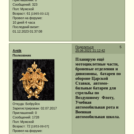
Приглашений:
0
Сообщений:
323
Пол:
Мужской
Возраст:
61
[1965-03-12]
Провел на форуме:
10 дней 4 часа
Последний визит:
01.12.2023 01:37:08
Поделиться
5
Antik
25.06.2021 21:12:42
Полковник
Планирую ещё
мотоциклетные части,
броневые отделения и
дивизионы, батарея по
обороне Царской
Ставки, автомо-
бильные батареи для
стрельбы по
Воздушному Флоту,
Учебная
Откуда:
Бобруйск
автомобильная рота и
Зарегистрирован
: 02.07.2017
Военная
Приглашений:
0
автомобильная школа.
Сообщений:
1728
Пол:
Мужской
Возраст:
72
[1953-09-07]
Провел на форуме: