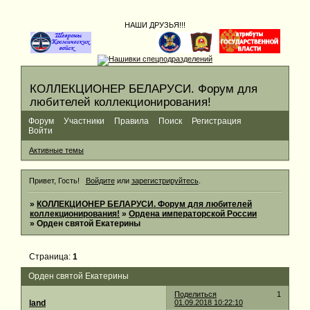
НАШИ ДРУЗЬЯ!!!
КОЛЛЕКЦИОНЕР БЕЛАРУСИ. Форум для
любителей коллекционирования!
Форум
Участники
Правила
Поиск
Регистрация
Войти
Активные темы
Привет, Гость!
Войдите
или
зарегистрируйтесь
.
»
КОЛЛЕКЦИОНЕР БЕЛАРУСИ. Форум для любителей
коллекционирования!
»
Ордена императорской России
»
Орден святой Екатерины
Страница:
1
Орден святой Екатерины
Поделиться
1
land
01.09.2018 10:22:10