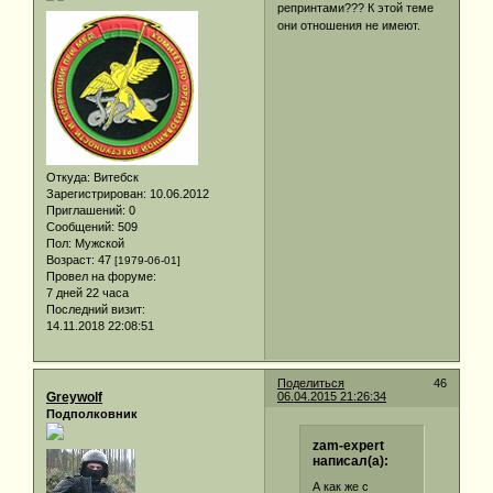
репринтами??? К этой теме
они отношения не имеют.
Откуда:
Витебск
Зарегистрирован
: 10.06.2012
Приглашений:
0
Сообщений:
509
Пол:
Мужской
Возраст:
47
[1979-06-01]
Провел на форуме:
7 дней 22 часа
Последний визит:
14.11.2018 22:08:51
Поделиться
46
Greywolf
06.04.2015 21:26:34
Подполковник
zam-expert
написал(а):
А как же с