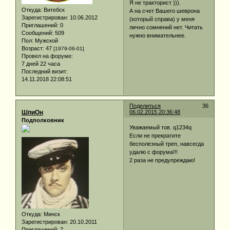
Я не тракторист ))).
Откуда:
Витебск
А на счет Вашего шеврона
Зарегистрирован
: 10.06.2012
(который справа) у меня
Приглашений:
0
лично сомнений нет. Читать
Сообщений:
509
нужно внимательнее.
Пол:
Мужской
Возраст:
47
[1979-06-01]
Провел на форуме:
7 дней 22 часа
Последний визит:
14.11.2018 22:08:51
Поделиться
36
ШпиОн
06.02.2015 20:36:48
Подполковник
Уважаемый тов. q1234q
Если не прекратите
бесполезный треп, навсегда
удалю с форума!!!
2 раза не предупреждаю!
Откуда:
Минск
Зарегистрирован
: 20.10.2011
Приглашений:
7