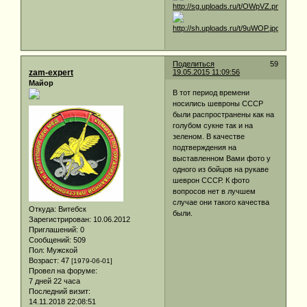
Поделиться
59
zam-expert
19.05.2015 11:09:56
Майор
В тот период времени
носились шевроны СССР
были распространены как на
голубом сукне так и на
зеленом. В качестве
подтверждения на
выставленном Вами фото у
одного из бойцов на рукаве
шеврон СССР. К фото
вопросов нет в лучшем
случае они такого качества
Откуда:
Витебск
были.
Зарегистрирован
: 10.06.2012
Приглашений:
0
Сообщений:
509
Пол:
Мужской
Возраст:
47
[1979-06-01]
Провел на форуме:
7 дней 22 часа
Последний визит:
14.11.2018 22:08:51