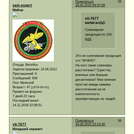
Поделиться
55
zam-expert
18.05.2015 09:37:09
Майор
vit-7677
написал(а):
Сувенирная
продукция по 103
ВДД
Это не сувенирная продукция
это "ФУФЛО".
Откуда:
Витебск
На кого такие сувениры
Зарегистрирован
: 10.06.2012
рассчитаны? Туристов,
Приглашений:
0
военных или бывших
Сообщений:
509
десантников? Мое мнение
Пол:
Мужской
простая жажда наживы
Возраст:
47
[1979-06-01]
рассчитанная на не
Провел на форуме:
компетентность
7 дней 22 часа
приобретающих их людей.
Последний визит:
14.11.2018 22:08:51
Поделиться
56
vit-7677
18.05.2015 23:15:40
Младший сержант