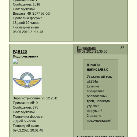
Сообщений:
1316
Пол:
Мужской
Возраст:
49
[1977-06-09]
Провел на форуме:
13 дней 19 часов
Последний визит:
03.05.2019 21:14:48
Поделиться
37
РДВ120
06.02.2015 23:35:55
Подполковник
ШпиОн
написал(а):
Уважаемый тов.
q1234q
Если не
прекратите
бесполезный
Зарегистрирован
: 23.12.2011
треп, навсегда
Приглашений:
0
удалю с
Сообщений:
775
форума!!!
Пол:
Мужской
2 раза не
Провел на форуме:
предупреждаю!
7 дней 5 часов
Последний визит:
09.02.2020 20:01:48