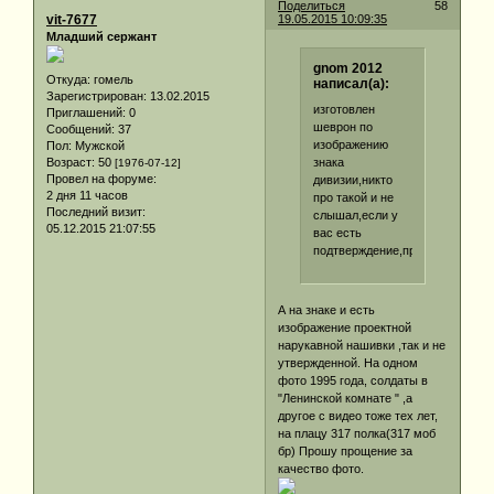
Поделиться
58
vit-7677
19.05.2015 10:09:35
Младший сержант
gnom 2012
Откуда:
гомель
написал(а):
Зарегистрирован
: 13.02.2015
изготовлен
Приглашений:
0
шеврон по
Сообщений:
37
изображению
Пол:
Мужской
знака
Возраст:
50
[1976-07-12]
Провел на форуме:
дивизии,никто
2 дня 11 часов
про такой и не
Последний визит:
слышал,если у
05.12.2015 21:07:55
вас есть
подтверждение,пришлите.
А на знаке и есть
изображение проектной
нарукавной нашивки ,так и не
утвержденной. На одном
фото 1995 года, солдаты в
"Ленинской комнате " ,а
другое с видео тоже тех лет,
на плацу 317 полка(317 моб
бр) Прошу прощение за
качество фото.