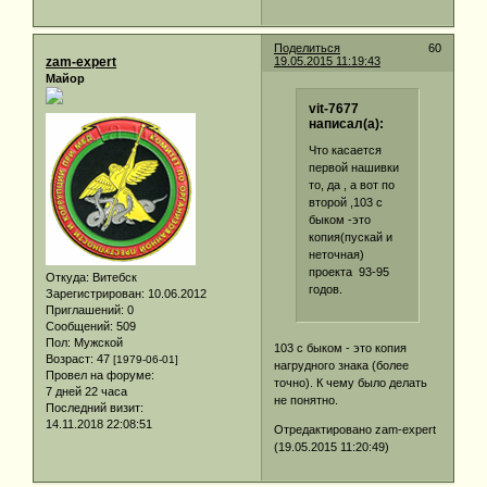
Поделиться
60
zam-expert
19.05.2015 11:19:43
Майор
vit-7677
написал(а):
Что касается
первой нашивки
то, да , а вот по
второй ,103 с
быком -это
копия(пускай и
неточная)
проекта 93-95
Откуда:
Витебск
годов.
Зарегистрирован
: 10.06.2012
Приглашений:
0
Сообщений:
509
Пол:
Мужской
103 с быком - это копия
Возраст:
47
[1979-06-01]
нагрудного знака (более
Провел на форуме:
точно). К чему было делать
7 дней 22 часа
не понятно.
Последний визит:
14.11.2018 22:08:51
Отредактировано zam-expert
(19.05.2015 11:20:49)