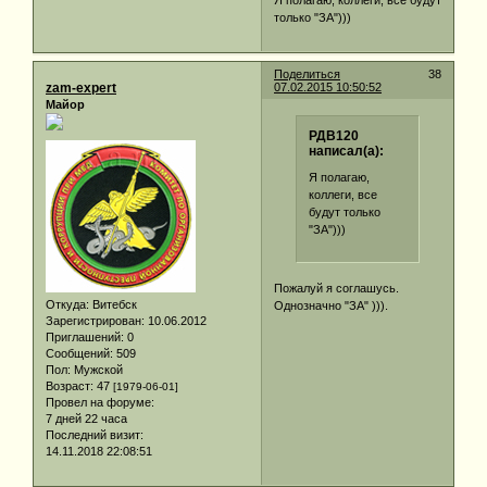
Я полагаю, коллеги, все будут
только "ЗА")))
Поделиться
38
zam-expert
07.02.2015 10:50:52
Майор
РДВ120
написал(а):
Я полагаю,
коллеги, все
будут только
"ЗА")))
Пожалуй я соглашусь.
Откуда:
Витебск
Однозначно "ЗА" ))).
Зарегистрирован
: 10.06.2012
Приглашений:
0
Сообщений:
509
Пол:
Мужской
Возраст:
47
[1979-06-01]
Провел на форуме:
7 дней 22 часа
Последний визит:
14.11.2018 22:08:51