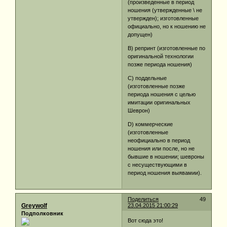
(произведенные в период
ношения (утвержденные \ не
утвержден); изготовленные
официально, но к ношению не
допущен)
В) репринт (изготовленные по
оригинальной технологии
позже периода ношения)
С) поддельные
(изготовленные позже
периода ношения с целью
имитации оригинальных
Шеврон)
D) коммерческие
(изготовленные
неофициально в период
ношения или после, но не
бывшие в ношении; шевроны
с несуществующими в
период ношения выявамии).
Поделиться
49
Greywolf
23.04.2015 21:00:29
Подполковник
Вот сюда это!