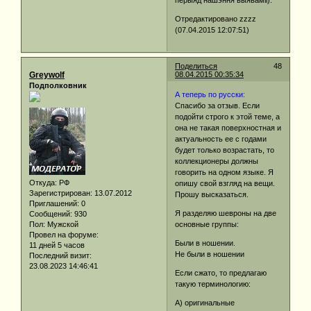
Отредактировано zzzz
(07.04.2015 12:07:51)
Поделиться
48
Greywolf
08.04.2015 00:35:34
Подполковник
А теперь по русски:
Спасибо за отзыв. Если
подойти строго к этой теме, а
она не такая поверхностная и
актуальность ее с годами
будет только возрастать, то
коллекционеры должны
говорить на одном языке. Я
Откуда:
РФ
опишу свой взгляд на вещи.
Зарегистрирован
: 13.07.2012
Прошу высказаться.
Приглашений:
0
Я разделяю шевроны на две
Сообщений:
930
Пол:
Мужской
основные группы:
Провел на форуме:
Были в ношении.
11 дней 5 часов
Не были в ношении
Последний визит:
23.08.2023 14:46:41
Если сжато, то предлагаю
такую ​​терминологию:
А) оригинальные