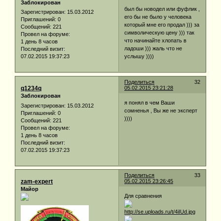
Заблокирован
был бы новодел или фуфлик ,
Зарегистрирован
: 15.03.2012
его бы не было у человека
Приглашений:
0
который мне его продал ))) за
Сообщений:
221
символическую цену ))) так
Провел на форуме:
что начинайте хлопать в
1 день 8 часов
ладоши ))) жаль что не
Последний визит:
07.02.2015 19:37:23
услышу ))))
Поделиться
32
q1234q
05.02.2015 23:21:28
Заблокирован
я понял в чем Ваши
Зарегистрирован
: 15.03.2012
сомненья , Вы же не эксперт
Приглашений:
0
))))
Сообщений:
221
Провел на форуме:
1 день 8 часов
Последний визит:
07.02.2015 19:37:23
Поделиться
33
zam-expert
05.02.2015 23:26:45
Майор
Для сравнения