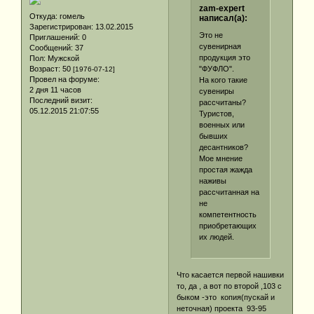
zam-expert
Откуда:
гомель
написал(а):
Зарегистрирован
: 13.02.2015
Это не
Приглашений:
0
сувенирная
Сообщений:
37
продукция это
Пол:
Мужской
"ФУФЛО".
Возраст:
50
[1976-07-12]
Провел на форуме:
На кого такие
2 дня 11 часов
сувениры
Последний визит:
рассчитаны?
05.12.2015 21:07:55
Туристов,
военных или
бывших
десантников?
Мое мнение
простая жажда
наживы
рассчитанная на
не
компетентность
приобретающих
их людей.
Что касается первой нашивки
то, да , а вот по второй ,103 с
быком -это копия(пускай и
неточная) проекта 93-95