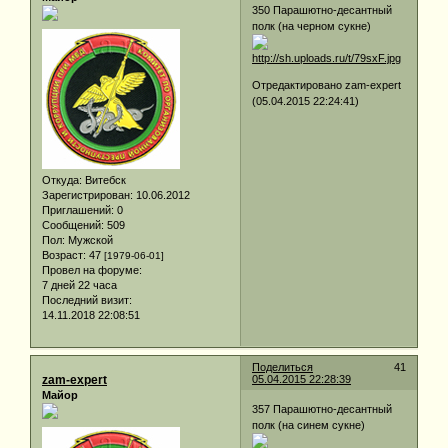
350 Парашютно-десантный
полк (на черном сукне)
Отредактировано zam-expert
(05.04.2015 22:24:41)
Откуда:
Витебск
Зарегистрирован
: 10.06.2012
Приглашений:
0
Сообщений:
509
Пол:
Мужской
Возраст:
47
[1979-06-01]
Провел на форуме:
7 дней 22 часа
Последний визит:
14.11.2018 22:08:51
Поделиться
41
zam-expert
05.04.2015 22:28:39
Майор
357 Парашютно-десантный
полк (на синем сукне)