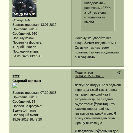
новоделами и
репринтами??? К
этой теме они
отношения не
Откуда:
РФ
имеют.
Зарегистрирован
: 13.07.2012
Приглашений:
0
Сообщений:
930
Пол:
Мужской
Почему же, давайте всё
Провел на форуме:
сюда. Зачем плодить темы.
11 дней 5 часов
Смысл и так нам всем
Последний визит:
понятен. Так что продолжаем
23.08.2023 14:46:41
выкладывать.
Поделиться
47
zzzz
07.04.2015 12:04:32
Старший сержант
Дзякуй за водгук. Калі падысці
строга да гэтай тэмы, а яна
Зарегистрирован
: 07.10.2013
не такая павярхоўная і
Приглашений:
0
актуальнасць яе з гадамі
Сообщений:
53
будзе толькі ўзрастаць, то
Провел на форуме:
калекцыянеры павінны
1 день 14 часов
гаварыць на адной мове. Я
Последний визит:
апішу свой погляд на рэчы.
15.09.2017 18:42:20
Прашу выказацца.
Я падзяляю шэўроны на две