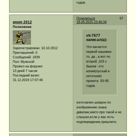
годов.
Поделиться
57
gnom 2012
18.05.2015 23:46:34
Полковник
vit-7677
написал(а):
Что касается
Зарегистрирован
: 10.10.2012
первой нашивки
Приглашений:
0
то, да , а вот по
Сообщений:
1839
второй ,103 с
Пол:
Мужской
быком -это
Провел на форуме:
13 дней 7 часов
копия(пускай и
Последний визит:
неточная)
31.12.2019 17:07:46
проекта 93-95
годов.
изготовлен шеврон по
изображению знака
дивизии,никто про такой и не
слышал,если у вас есть
подтверждение,пришлите.