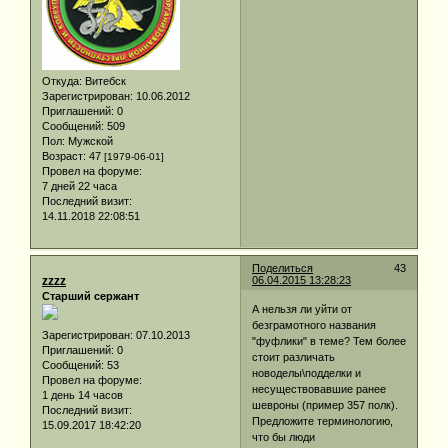
Откуда:
Витебск
Зарегистрирован
: 10.06.2012
Приглашений:
0
Сообщений:
509
Пол:
Мужской
Возраст:
47
[1979-06-01]
Провел на форуме:
7 дней 22 часа
Последний визит:
14.11.2018 22:08:51
Поделиться
43
zzzz
06.04.2015 13:28:23
Старший сержант
А нельзя ли уйти от
безграмотного названия
Зарегистрирован
: 07.10.2013
"фуфлики" в теме? Тем более
Приглашений:
0
стоит различать
Сообщений:
53
новоделы\подделки и
Провел на форуме:
несуществовавшие ранее
1 день 14 часов
шевроны (пример 357 полк).
Последний визит:
Предложите терминологию,
15.09.2017 18:42:20
что бы люди