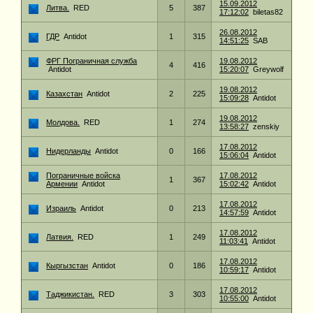
15.09.2012
Литва.
RED
5
387
17:12:02
biletas82
26.08.2012
ГДР
Antidot
1
315
14:51:25
SAB
ФРГ Пограничная служба
19.08.2012
4
416
Antidot
15:20:07
Greywolf
19.08.2012
Казахстан
Antidot
2
225
15:09:28
Antidot
19.08.2012
Молдова.
RED
1
274
13:58:27
zenskiy
17.08.2012
Нидерланды
Antidot
0
166
15:06:04
Antidot
Пограничные войска
17.08.2012
1
367
Армении
Antidot
15:02:42
Antidot
17.08.2012
Израиль
Antidot
0
213
14:57:59
Antidot
17.08.2012
Латвия.
RED
1
249
11:03:41
Antidot
17.08.2012
Кыргызстан
Antidot
0
186
10:59:17
Antidot
17.08.2012
Таджикистан.
RED
3
303
10:55:00
Antidot