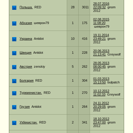
28.07.2016
Польша.
RED
28
3011
22:09:32
gnom
2012
02.08.2015
Абхазия
шеврон79
1
175
11:08:20
шеврон79
19.11.2014
Украина
Antidot
10
416
23:49:21
gnom
2012
20.06.2013
Швеция
Antidot
1
228
21:13:41
Greywolf
28.05.2013
Австрия
zenskiy
5
262
08:00:45
gnom
2012
01.03.2013
Болгария
RED
1
304
15:13:50
bulpatch
10.12.2012
Туркменистан.
RED
1
270
11:02:33
Greywolf
24.11.2012
Грузия
Antidot
1
264
20:29:05
gnom
2012
18.10.2012
Узбекистан.
RED
2
341
23:47:00
gnom
2012