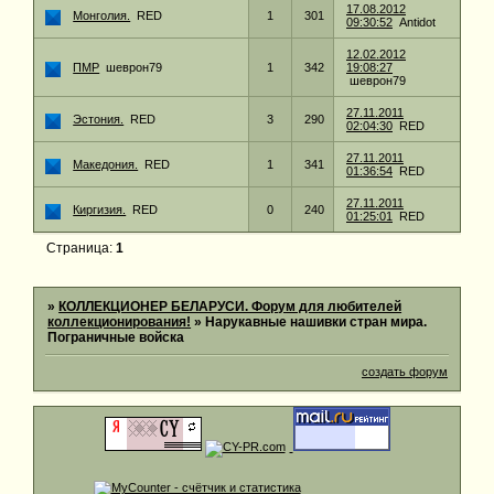
17.08.2012
Монголия.
RED
1
301
09:30:52
Antidot
12.02.2012
ПМР
шеврон79
1
342
19:08:27
шеврон79
27.11.2011
Эстония.
RED
3
290
02:04:30
RED
27.11.2011
Македония.
RED
1
341
01:36:54
RED
27.11.2011
Киргизия.
RED
0
240
01:25:01
RED
Страница:
1
»
КОЛЛЕКЦИОНЕР БЕЛАРУСИ. Форум для любителей
коллекционирования!
»
Нарукавные нашивки стран мира.
Пограничные войска
создать форум